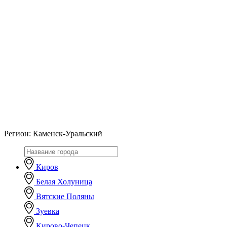
Регион:
Каменск-Уральский
Киров
Белая Холуница
Вятские Поляны
Зуевка
Кирово-Чепецк